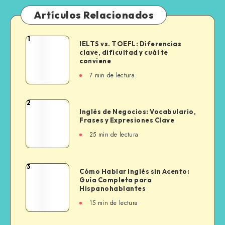
Artículos Relacionados
1
IELTS
IELTS vs. TOEFL: Diferencias
clave, dificultad y cuál te
vs.
conviene
TOEFL:
7 min de lectura
Diferencias
clave,
dificultad
2
Inglés
y
Inglés de Negocios: Vocabulario,
de
Frases y Expresiones Clave
cuál
Negocios:
te
25 min de lectura
Vocabulario,
conviene
Frases
y
3
Cómo
Cómo Hablar Inglés sin Acento:
Expresiones
Guía Completa para
Hablar
Clave
Hispanohablantes
Inglés
15 min de lectura
sin
Acento: