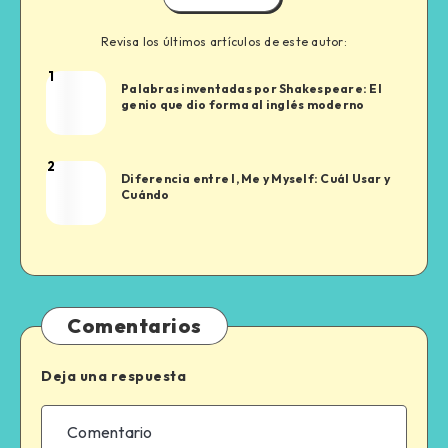
Revisa los últimos artículos de este autor:
1
Aleks
Palabras inventadas por Shakespeare: El
Luka
genio que dio forma al inglés moderno
2
Aleks
Diferencia entre I, Me y Myself: Cuál Usar y
Luka
Cuándo
Comentarios
Deja una respuesta