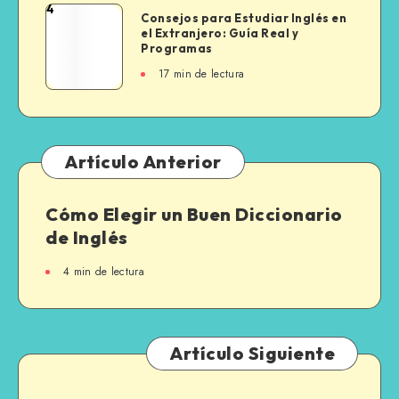
Guía
4
Consejos
Consejos para Estudiar Inglés en
Completa
el Extranjero: Guía Real y
para
para
Programas
Estudiar
Hispanohablantes
17 min de lectura
Inglés
en
el
Extranjero:
Guía
Artículo Anterior
Real
y
Cómo Elegir un Buen Diccionario
Programas
de Inglés
4 min de lectura
Artículo Siguiente