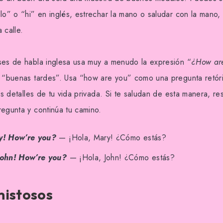
lo” o “hi” en inglés, estrechar la mano o saludar con la mano, 
 calle.
ses de habla inglesa usa muy a menudo la expresión “
¿How ar
y “buenas tardes”. Usa “how are you” como una pregunta retó
los detalles de tu vida privada. Si te saludan de esta manera, r
regunta y continúa tu camino.
y! How’re you?
— ¡Hola, Mary! ¿Cómo estás?
John! How’re you?
— ¡Hola, John! ¿Cómo estás?
mistosos