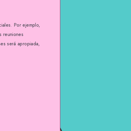
iales. Por ejemplo,
s reuniones
ses será apropiada,