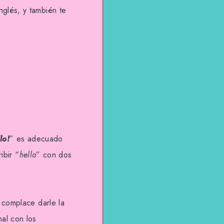
glés, y también te
lo!
” es adecuado
ibir “
hello
” con dos
s complace darle la
al con los