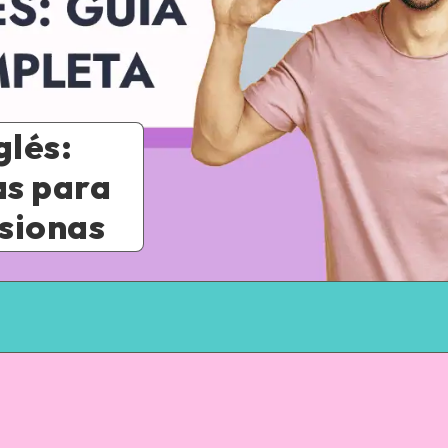
glés:
as para
sionas