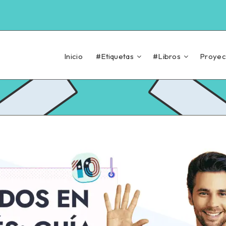
Inicio
#Etiquetas
#Libros
Proyec