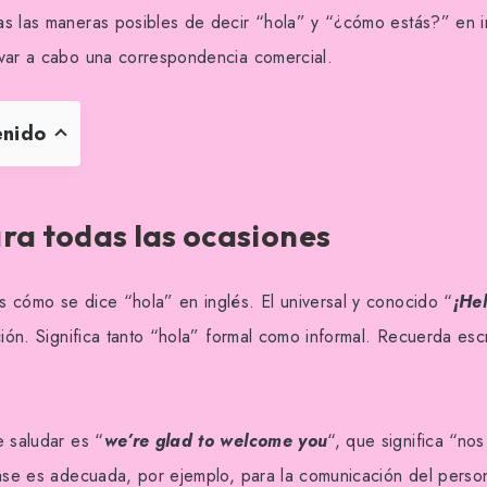
s las maneras posibles de decir “hola” y “¿cómo estás?” en in
var a cabo una correspondencia comercial.
enido
ra todas las ocasiones
 cómo se dice “hola” en inglés. El universal y conocido “
¡Hel
ción. Significa tanto “hola” formal como informal. Recuerda escr
e saludar es “
we’re glad to welcome you
“, que significa “no
rase es adecuada, por ejemplo, para la comunicación del person