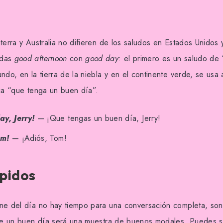
terra y Australia no difieren de los saludos en Estados Unidos
ndas
good afternoon
con
good day
: el primero es un saludo de
ndo, en la tierra de la niebla y en el continente verde, se usa
ica “que tenga un buen día”.
y, Jerry!
— ¡Que tengas un buen día, Jerry!
om!
— ¡Adiós, Tom!
pidos
ne del día no hay tiempo para una conversación completa, son
rle un buen día será una muestra de buenos modales. Puedes 