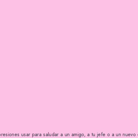
resiones usar para saludar a un amigo, a tu jefe o a un nuev