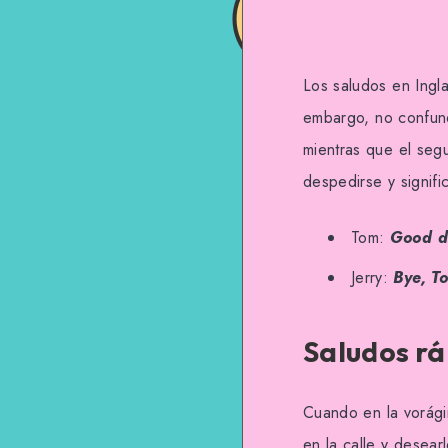
Los saludos en Ingla
embargo, no confu
mientras que el segu
despedirse y signif
Tom:
Good da
Jerry:
Bye, T
Saludos rá
Cuando en la vorági
en la calle y desea