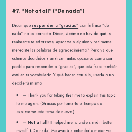
#7. “Not at all” (“De nada”)
Dicen que
responder a “gracias”
con la frase “de
nada” no es correcto. Dicen, ¿cómo no hay de qué, si
realmente te esforzaste, ayudaste a alguien y realmente
mereciste las palabras de agradecimiento? Pero ya que
estamos decididos a analizar tantas opciones como sea
posible para responder a “gracias”, que esta frase también
esté en tu vocabulario. Y qué hacer con ella, usarla o no,
decide tú mismo.
— Thank you for taking the time to explain this topic
to me again. (Gracias por tomarte el tiempo de
explicarme este tema de nuevo.)
—
Not at all!
It helped me to understand it better
myself. (¡De nada! Me ayudó a entenderlo mejor yo