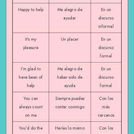
Happy to help
Me alegro de
En un
ayudar
discurso
informal
It’s my
Un placer
En un
pleasure
discurso
formal
I’m glad to
Me alegro de
En un
have been of
haber sido de
discurso
help
ayuda
formal
You can
Siempre puedes
Con los
always count
contar conmigo
más
on me
cercanos
You’d do the
Harías lo mismo
Con los