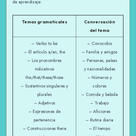
de aprendizaje:
Temas gramaticales
Conversación
del tema
– Verbo to be
– Conocidos
– El artículo a/an, the
– Familia y amigos
– Los pronombres
– Personas, países
indicativos
y nacionalidades
this/that/these/those
– Números y
– Sustantivos singulares y
colores
plurales
– Comida y bebida
– Adjetivos
– Trabajo
– Expresiones de
– Aficiones
pertenencia
– Rutina diaria
– Construcciones there
– El tiempo