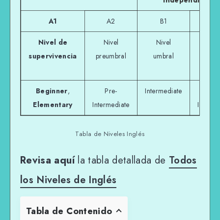
independiente
A1
A2
B1
B
Nivel de
Nivel
Nivel
Niv
supervivencia
preumbral
umbral
umbr
avanz
Beginner
,
Pre-
Intermediate
Uppe
Elementary
Intermediate
Interme
Tabla de Niveles Inglés
Revisa aquí
la tabla detallada de
Todos
los Niveles de Inglés
Tabla de Contenido