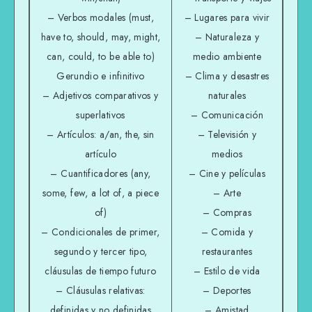
– Verbos modales (must,
– Lugares para vivir
have to, should, may, might,
– Naturaleza y
can, could, to be able to)
medio ambiente
Gerundio e infinitivo
– Clima y desastres
– Adjetivos comparativos y
naturales
superlativos
– Comunicación
– Artículos: a/an, the, sin
– Televisión y
artículo
medios
– Cuantificadores (any,
– Cine y películas
some, few, a lot of, a piece
– Arte
of)
– Compras
– Condicionales de primer,
– Comida y
segundo y tercer tipo,
restaurantes
cláusulas de tiempo futuro
– Estilo de vida
– Cláusulas relativas:
– Deportes
definidas y no definidas
– Amistad