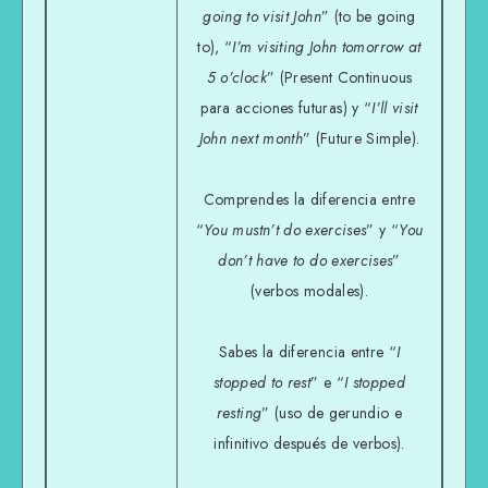
going to visit John
” (to be going
to), “
I’m visiting John tomorrow at
5 o’clock
” (Present Continuous
para acciones futuras) y “
I’ll visit
John next month
” (Future Simple).
Comprendes la diferencia entre
“
You mustn’t do exercises
” y “
You
don’t have to do exercises
”
(verbos modales).
Sabes la diferencia entre “
I
stopped to rest
” e “
I stopped
resting
” (uso de gerundio e
infinitivo después de verbos).