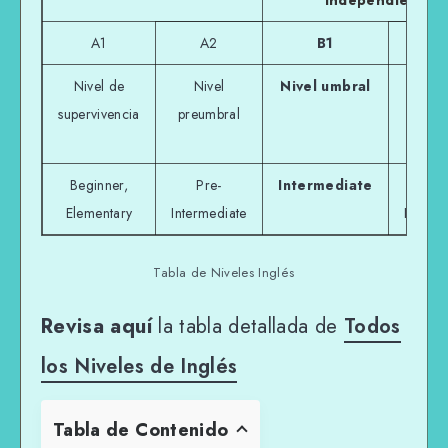
independiente
A1
A2
B1
B
Nivel de
Nivel
Nivel umbral
Niv
supervivencia
preumbral
umb
avan
Beginner,
Pre-
Intermediate
Upp
Elementary
Intermediate
Interm
Tabla de Niveles Inglés
Revisa aquí
la tabla detallada de
Todos
los Niveles de Inglés
Tabla de Contenido