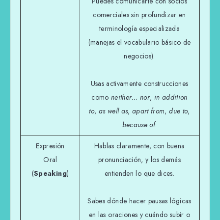
Puedes comunicarte con socios
comerciales sin profundizar en
terminología especializada
(manejas el vocabulario básico de
negocios).
Usas activamente construcciones
como
neither… nor
,
in addition
to
,
as well as
,
apart from
,
due to
,
because of
.
Expresión
Hablas claramente, con buena
Oral
pronunciación, y los demás
(
Speaking
)
entienden lo que dices.
Sabes dónde hacer pausas lógicas
en las oraciones y cuándo subir o