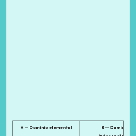
A — Dominio elemental
B — Dominio