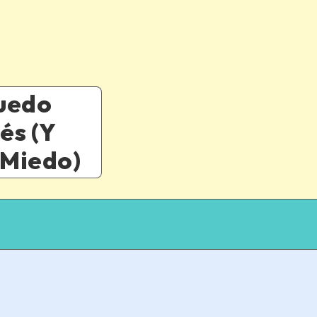
uedo
és (Y
 Miedo)