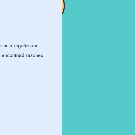
e ni la regañe por
e encontrará razones