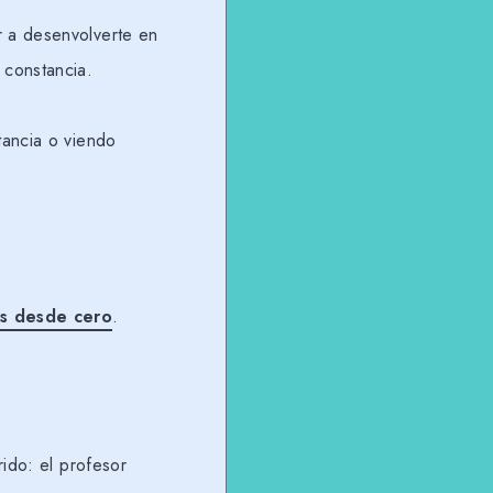
r a desenvolverte en
 constancia.
tancia o viendo
és desde cero
.
rido: el profesor