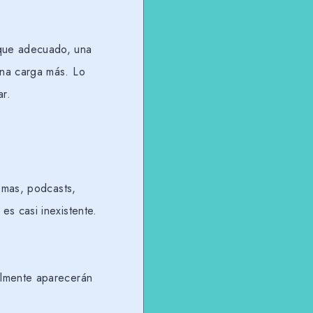
que adecuado, una
una carga más. Lo
ar.
omas, podcasts,
s casi inexistente.
almente aparecerán