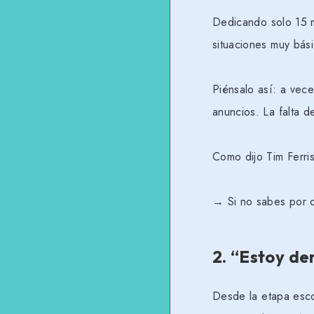
Dedicando solo 15 m
situaciones muy bás
Piénsalo así: a vec
anuncios. La falta d
Como dijo Tim Ferri
→ Si no sabes por 
2.
“Estoy de
Desde la etapa escol