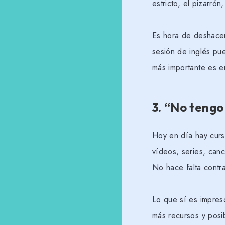
estricto, el pizarrón
Es hora de deshace
sesión de inglés pu
más importante es e
3.
“No tengo 
Hoy en día hay curs
vídeos, series, can
No hace falta contra
Lo que sí es impre
más recursos y posib