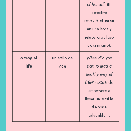
of himself.
(El
detective
resolvió
el caso
en una hora y
estaba orgulloso
de sí mismo).
a way of
un estilo de
When did you
life
vida
start to lead a
healthy
way of
life
?
(¿Cuándo
empezaste a
llevar un
estilo
de vida
saludable?).