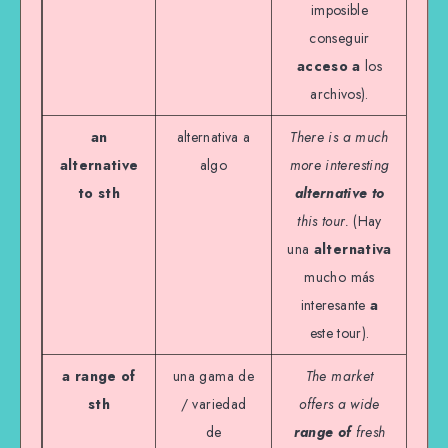
imposible
conseguir
acceso a
los
archivos).
an
alternativa a
There is a much
alternative
algo
more interesting
to sth
alternative to
this tour.
(Hay
una
alternativa
mucho más
interesante
a
este tour).
a range of
una gama de
The market
sth
/ variedad
offers a wide
de
range of
fresh