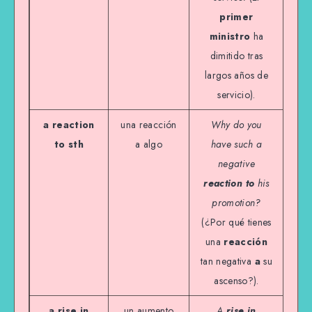
primer
ministro
ha
dimitido tras
largos años de
servicio).
a reaction
una reacción
Why do you
to sth
a algo
have such a
negative
reaction to
his
promotion?
(¿Por qué tienes
una
reacción
tan negativa
a
su
ascenso?).
a rise in
un aumento
A
rise in