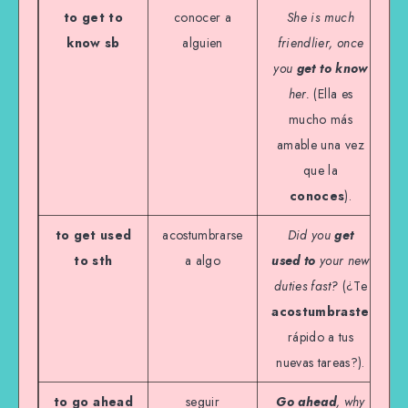
to get to
conocer a
She is much
know sb
alguien
friendlier, once
you
get to know
her.
(Ella es
mucho más
amable una vez
que la
conoces
).
to get used
acostumbrarse
Did you
get
to sth
a algo
used to
your new
duties fast?
(¿Te
acostumbraste
rápido a tus
nuevas tareas?).
to go ahead
seguir
Go ahead
, why