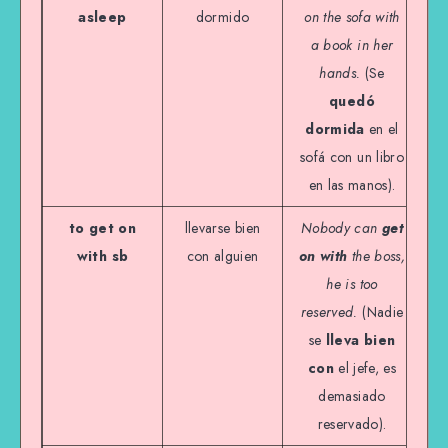
asleep
dormido
on the sofa with
a book in her
hands.
(Se
quedó
dormida
en el
sofá con un libro
en las manos).
to get on
llevarse bien
Nobody can
get
with sb
con alguien
on with
the boss,
he is too
reserved.
(Nadie
se
lleva bien
con
el jefe, es
demasiado
reservado).