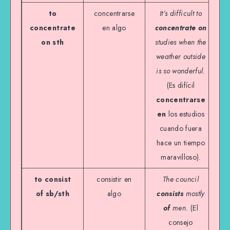
to
concentrarse
It’s difficult to
concentrate
en algo
concentrate on
on sth
studies when the
weather outside
is so wonderful.
(Es difícil
concentrarse
en
los estudios
cuando fuera
hace un tiempo
maravilloso).
to consist
consistir en
The council
of sb/sth
algo
consists
mostly
of
men.
(El
consejo