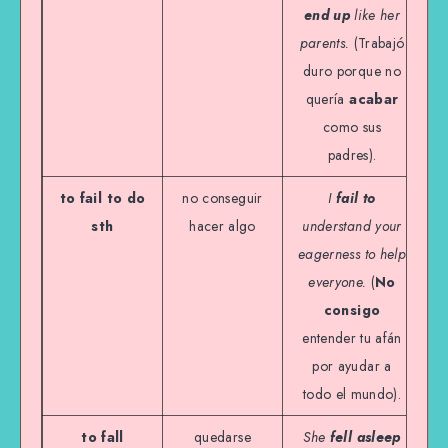
end up
like her
parents.
(Trabajó
duro porque no
quería
acabar
como sus
padres).
to fail to do
no conseguir
I
fail to
sth
hacer algo
understand your
eagerness to help
everyone.
(
No
consigo
entender tu afán
por ayudar a
todo el mundo).
to fall
quedarse
She
fell asleep