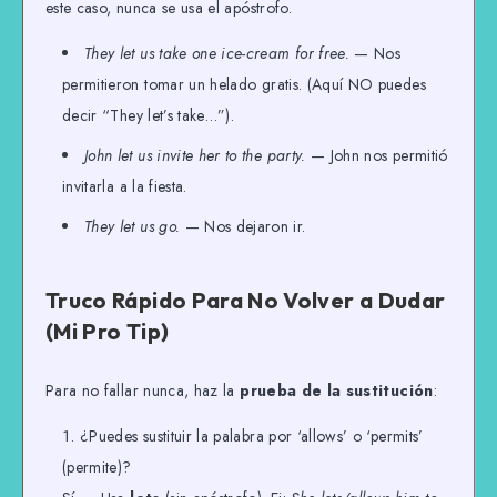
este caso, nunca se usa el apóstrofo.
They let us take one ice-cream for free.
— Nos
permitieron tomar un helado gratis. (Aquí NO puedes
decir “They let’s take…”).
John let us invite her to the party.
— John nos permitió
invitarla a la fiesta.
They let us go.
— Nos dejaron ir.
Truco Rápido Para No Volver a Dudar
(Mi Pro Tip)
Para no fallar nunca, haz la
prueba de la sustitución
:
¿Puedes sustituir la palabra por ‘allows’ o ‘permits’
(permite)?