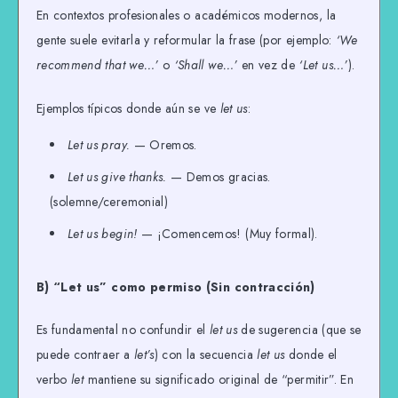
En contextos profesionales o académicos modernos, la
gente suele evitarla y reformular la frase (por ejemplo:
‘We
recommend that we…’
o
‘Shall we…’
en vez de
‘Let us…’
).
Ejemplos típicos donde aún se ve
let us
:
Let us pray.
— Oremos.
Let us give thanks.
— Demos gracias.
(solemne/ceremonial)
Let us begin!
— ¡Comencemos! (Muy formal).
B) “Let us” como permiso (Sin contracción)
Es fundamental no confundir el
let us
de sugerencia (que se
puede contraer a
let’s
) con la secuencia
let us
donde el
verbo
let
mantiene su significado original de “permitir”. En