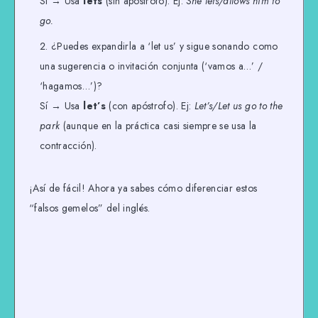
Sí → Usa
lets
(sin apóstrofo). Ej:
She lets/allows him to
go.
¿Puedes expandirla a ‘let us’ y sigue sonando como
una sugerencia o invitación conjunta (‘vamos a…’ /
‘hagamos…’)?
Sí → Usa
let’s
(con apóstrofo). Ej:
Let’s/Let us go to the
park
(aunque en la práctica casi siempre se usa la
contracción).
¡Así de fácil! Ahora ya sabes cómo diferenciar estos
“falsos gemelos” del inglés.