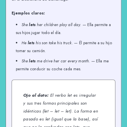
Ejemplos claros:
She
lets
her children play all day.
— Ella permite a
sus hijos jugar todo el día.
He
lets
his son take his truck.
— Él permite a su hijo
tomar su camión.
She
lets
me drive her car every month.
— Ella me
permite conducir su coche cada mes.
Ojo al dato:
El verbo
let
es irregular
y sus tres formas principales son
idénticas (let – let – let). La forma en
pasado es
let
(igual que la base), así
que no la confundas con
lets
, que