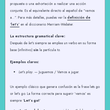
propuesta o una exhortación a realizar una acción
conjunta. Es el equivalente directo al español de “vamos
a…”. Para más detalles, puedes ver la
definición de
‘let’s’
en el diccionario Merriam-Webster.
La estructura gramatical clave:
Después de
let’s
siempre se emplea un verbo en su forma
base (infinitivo)
sin
la partícula
to
.
Ejemplos claros:
Let’s play.
— Juguemos / Vamos a jugar.
Un ejemplo clásico que genera confusión es la frase lets go
or let’s go. La forma correcta para sugerir ‘vamos’ es
siempre ‘
Let’s go!
‘