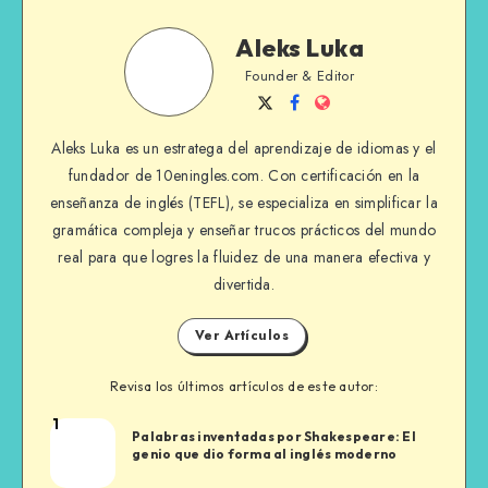
Aleks
Aleks Luka
Luka
Founder & Editor
Sígueme
Sígueme
Sitio
en
en
Web
Aleks Luka es un estratega del aprendizaje de idiomas y el
Twitter
Facebook
fundador de 10eningles.com. Con certificación en la
enseñanza de inglés (TEFL), se especializa en simplificar la
gramática compleja y enseñar trucos prácticos del mundo
real para que logres la fluidez de una manera efectiva y
divertida.
Ver Artículos
Revisa los últimos artículos de este autor:
1
Aleks
Palabras inventadas por Shakespeare: El
Luka
genio que dio forma al inglés moderno