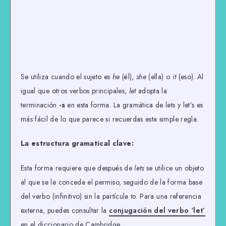
Se utiliza cuando el sujeto es
he
(él),
she
(ella) o
it
(eso). Al
igual que otros verbos principales,
let
adopta la
terminación
-s
en esta forma. La gramática de lets y let’s es
más fácil de lo que parece si recuerdas esta simple regla.
La estructura gramatical clave:
Esta forma requiere que después de
lets
se utilice un objeto
al que se le concede el permiso, seguido de la forma base
del verbo (infinitivo) sin la partícula
to
. Para una referencia
externa, puedes consultar la
conjugación del verbo ‘let’
en el diccionario de Cambridge.