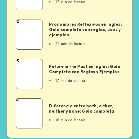
12 min de lectura
Me
y
Myself:
2
Pronombres
Pronombres Reflexivos en Inglés:
Cuál
Guía completa con reglas, usos y
Reflexivos
Usar
ejemplos
en
y
22 min de lectura
Inglés:
Cuándo
Guía
completa
3
Future
con
Future in the Past en Inglés: Guía
in
Completa con Reglas y Ejemplos
reglas,
the
usos
17 min de lectura
Past
y
en
ejemplos
Inglés:
4
Diferencia
Guía
Diferencia entre both, either,
entre
neither y none: Guía completa
Completa
both,
con
18 min de lectura
either,
Reglas
neither
y
y