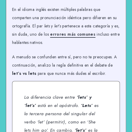
En el idioma inglés existen múltiples palabras que
comparten una pronunciación idéntica pero difieren en su
ortografía. El par
lets
y
let’s
pertenece a esta categoría y es,
sin duda, uno de los
errores más comunes
incluso entre
hablantes nativos.
A menudo se confunden entre sí, pero no te preocupes. A
continuación, analizo la regla definitiva en el debate de
let’s vs lets
para que nunca más dudes al escribir.
La diferencia clave entre
‘lets’ y
‘let’s’
está en el apóstrofo.
‘Lets’
es
la tercera persona del singular del
verbo ‘let’ (permitir), como en
‘She
lets him go’
. En cambio,
‘let’s’
es la