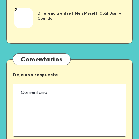
2
Aleks
Diferencia entre I, Me y Myself: Cuál Usar y
Luka
Cuándo
Comentarios
Deja una respuesta