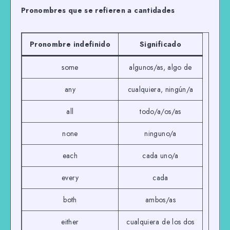
Pronombres que se refieren a cantidades
Pronombre indefinido
Significado
some
algunos/as, algo de
any
cualquiera, ningún/a
all
todo/a/os/as
none
ninguno/a
each
cada uno/a
every
cada
both
ambos/as
either
cualquiera de los dos