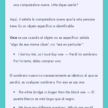
una computadora nueva. ¿Me dejas usarla?
Aquí,
it
señala la computadora nueva que la otra persona
tiene. Es un objeto específico e identificable.
One
se usa cuando el objeto no es específico: señala
“algo de esa misma clase”, no “ese en particular”.
I lost my hat, so I must buy one.
— Perdí mi sombrero.
Por lo tanto, debo comprar uno.
El sombrero nuevo no necesariamente es idéntico al que se
perdió; es cualquier sombrero. Por eso se usa
one
.
The white bridge is longer than the black one.
— El
puente blanco es más largo que el negro.
We have two different questions. Which one would