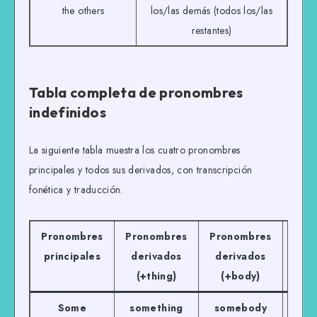
the others
los/las demás (todos los/las
restantes)
Tabla completa de pronombres
indefinidos
La siguiente tabla muestra los cuatro pronombres
principales y todos sus derivados, con transcripción
fonética y traducción.
Pronombres
Pronombres
Pronombres
Pro
principales
derivados
derivados
der
(+thing)
(+body)
(
Some
something
somebody
so