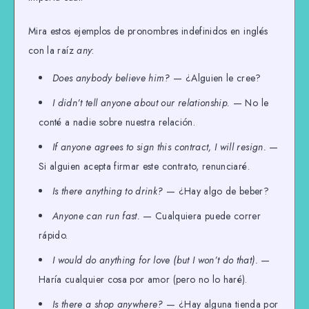
Mira estos ejemplos de pronombres indefinidos en inglés
con la raíz
any
:
Does anybody believe him?
— ¿Alguien le cree?
I didn’t tell anyone about our relationship.
— No le
conté a nadie sobre nuestra relación.
If anyone agrees to sign this contract, I will resign.
—
Si alguien acepta firmar este contrato, renunciaré.
Is there anything to drink?
— ¿Hay algo de beber?
Anyone can run fast.
— Cualquiera puede correr
rápido.
I would do anything for love (but I won’t do that).
—
Haría cualquier cosa por amor (pero no lo haré).
Is there a shop anywhere?
— ¿Hay alguna tienda por