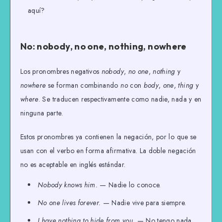
aquí?
No: nobody, no one, nothing, nowhere
Los pronombres negativos
nobody
,
no one
,
nothing
y
nowhere
se forman combinando
no
con
body
,
one
,
thing
y
where
. Se traducen respectivamente como nadie, nada y en
ninguna parte.
Estos pronombres ya contienen la negación, por lo que se
usan con el verbo en forma afirmativa. La doble negación
no es aceptable en inglés estándar.
Nobody knows him.
— Nadie lo conoce.
No one lives forever.
— Nadie vive para siempre.
I have nothing to hide from you.
— No tengo nada