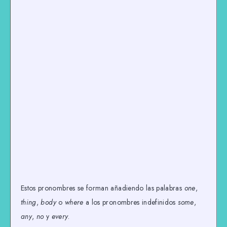
Estos pronombres se forman añadiendo las palabras
one
,
thing
,
body
o
where
a los pronombres indefinidos
some
,
any
,
no
y
every
.