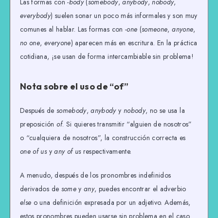
Las formas con
-body
(
somebody
,
anybody
,
nobody
,
everybody
) suelen sonar un poco más informales y son muy
comunes al hablar. Las formas con
-one
(
someone
,
anyone
,
no one
,
everyone
) aparecen más en escritura. En la práctica
cotidiana, ¡se usan de forma intercambiable sin problema!
Nota sobre el uso de “of”
Después de
somebody
,
anybody
y
nobody
, no se usa la
preposición
of
. Si quieres transmitir “alguien de nosotros”
o “cualquiera de nosotros”, la construcción correcta es
one of us
y
any of us
respectivamente.
A menudo, después de los pronombres indefinidos
derivados de
some
y
any
, puedes encontrar el adverbio
else
o una definición expresada por un adjetivo. Además,
estos pronombres pueden usarse sin problema en el caso