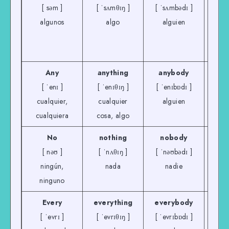
[ səm ]
[ ˈsʌmθɪŋ ]
[ ˈsʌmbədɪ ]
[ ˈ
algunos
algo
alguien
a
Any
anything
anybody
a
[ ˈenɪ ]
[ ˈenɪθɪŋ ]
[ ˈenɪbɒdɪ ]
[ ˈ
cualquier,
cualquier
alguien
cua
cualquiera
cosa, algo
No
nothing
nobody
n
[ nəʊ ]
[ ˈnʌθɪŋ ]
[ ˈnəʊbədɪ ]
[ n
ningún,
nada
nadie
ninguno
Every
everything
everybody
ev
[ ˈevrɪ ]
[ ˈevrɪθɪŋ ]
[ ˈevrɪbɒdɪ ]
[ ˈe