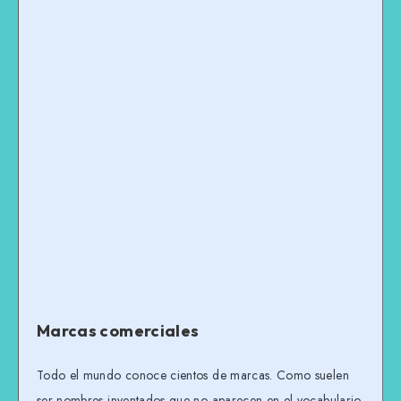
Marcas comerciales
Todo el mundo conoce cientos de marcas. Como suelen
ser nombres inventados que no aparecen en el vocabulario