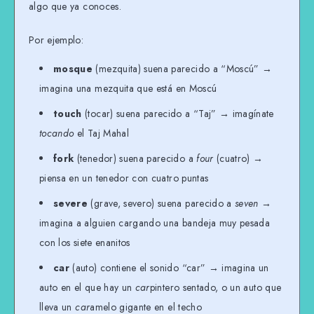
algo que ya conoces.
Por ejemplo:
mosque
(mezquita) suena parecido a “Moscú” →
imagina una mezquita que está en Moscú
touch
(tocar) suena parecido a “Taj” → imagínate
tocando
el Taj Mahal
fork
(tenedor) suena parecido a
four
(cuatro) →
piensa en un tenedor con cuatro puntas
severe
(grave, severo) suena parecido a
seven
→
imagina a alguien cargando una bandeja muy pesada
con los siete enanitos
car
(auto) contiene el sonido “car” → imagina un
auto en el que hay un
car
pintero sentado, o un auto que
lleva un
car
amelo gigante en el techo