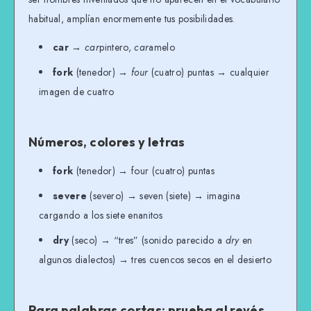
habitual, amplían enormemente tus posibilidades.
car
→
car
pintero,
car
amelo
fork
(tenedor) →
four
(cuatro) puntas → cualquier
imagen de cuatro
Números, colores y letras
fork
(tenedor) → four (cuatro) puntas
severe
(severo) → seven (siete) → imagina
cargando a los siete enanitos
dry
(seco) → “tres” (sonido parecido a
dry
en
algunos dialectos) → tres cuencos secos en el desierto
Para palabras cortas: prueba al revés