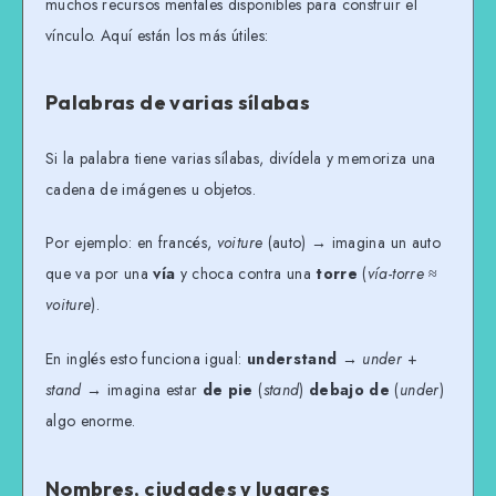
muchos recursos mentales disponibles para construir el
vínculo. Aquí están los más útiles:
Palabras de varias sílabas
Si la palabra tiene varias sílabas, divídela y memoriza una
cadena de imágenes u objetos.
Por ejemplo: en francés,
voiture
(auto) → imagina un auto
que va por una
vía
y choca contra una
torre
(
vía-torre
≈
voiture
).
En inglés esto funciona igual:
understand
→
under
+
stand
→ imagina estar
de pie
(
stand
)
debajo de
(
under
)
algo enorme.
Nombres, ciudades y lugares