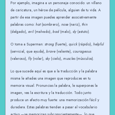
Por ejemplo, imagina a un personaje conocido: un villano
de caricatura, un héroe de película, alguien de tu vida. A
partir de esa imagen puedes aprender asociativamente
palabras como:
hat
(sombrero),
nose
(nariz),
thin
(delgado),
evil
(malvado),
bad
(malo),
sly
(astuto).
O toma a Superman:
strong
(fuerte),
quick
(rápido),
helpful
(servicial, que ayuda),
brave
(valiente),
courageous
(valeroso),
fly
(volar),
sky
(cielo),
muscles
(músculos).
Lo que sucede aquí es que a la traducción y la palabra
misma le añades una imagen que reproduces en tu
memoria visual. Pronuncias la palabra, le superpones la
imagen, ves la escritura y la traducción. Todo junto
produce un efecto muy fuerte: una memorización fácil y
duradera. Estas palabras tienden a pasar al vocabulario
activo —se memorizan subconscientemente—, lo que