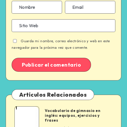
Guarda mi nombre, correo electrónico y web en este
navegador para la próxima vez que comente.
Artículos Relacionados
1
Vocabulario
Vocabulario de gimnasio en
inglés: equipos, ejercicios y
de
frases
gimnasio