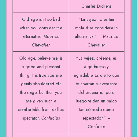
Charles Dickens
Old age isn’t so bad
“La vejez no es tan
when you consider the
mala si se considera la
alternative.
Maurice
alternativa.” – Maurice
Chevalier
Chevalier
Old age, believe me, is
“La vejez, créeme, es
a good and pleasant
algo bueno y
thing. It is true you are
agradable. Es cierto que
gently shouldered off
te apartan suavemente
the stage, but then you
del escenario, pero
are given such a
luego te dan un palco
comfortable front stall as
tan cómodo como
spectator.
Confucius
espectador.” –
Confucio