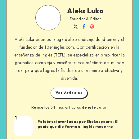
Aleks
Aleks Luka
Luka
Founder & Editor
Sígueme
Sígueme
Sitio
en
en
Web
Aleks Luka es un estratega del aprendizaje de idiomas y el
Twitter
Facebook
fundador de 10eningles.com. Con certificación en la
enseñanza de inglés (TEFL), se especializa en simplificar la
gramática compleja y enseñar trucos prácticos del mundo
real para que logres la fluidez de una manera efectiva y
divertida.
Ver Artículos
Revisa los últimos artículos de este autor:
1
Aleks
Palabras inventadas por Shakespeare: El
Luka
genio que dio forma al inglés moderno