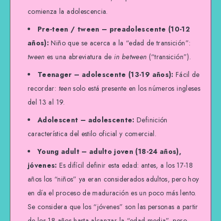
comienza la adolescencia.
Pre-teen / tween – preadolescente (10-12
años):
Niño que se acerca a la “edad de transición”:
tween
es una abreviatura de
in between
(“transición”).
Teenager – adolescente (13-19 años):
Fácil de
recordar:
teen
solo está presente en los números ingleses
del 13 al 19.
Adolescent – adolescente:
Definición
característica del estilo oficial y comercial.
Young adult – adulto joven (18-24 años),
jóvenes:
Es difícil definir esta edad: antes, a los 17-18
años los “niños” ya eran considerados adultos, pero hoy
en día el proceso de maduración es un poco más lento.
Se considera que los “jóvenes” son las personas a partir
de los 18 años hasta alcanzar la “edad media”, pero,