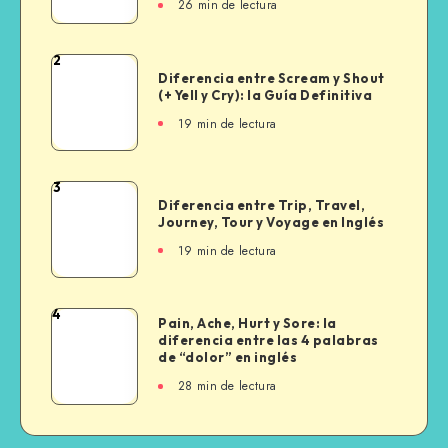
26 min de lectura
en
inglés:
equipos,
2
Diferencia
ejercicios
Diferencia entre Scream y Shout
entre
(+ Yell y Cry): la Guía Definitiva
y
Scream
frases
19 min de lectura
y
Shout
(+
3
Diferencia
Yell
Diferencia entre Trip, Travel,
entre
Journey, Tour y Voyage en Inglés
y
Trip,
Cry):
19 min de lectura
Travel,
la
Journey,
Guía
Tour
4
Definitiva
Pain,
Pain, Ache, Hurt y Sore: la
y
diferencia entre las 4 palabras
Ache,
Voyage
de “dolor” en inglés
Hurt
en
28 min de lectura
y
Inglés
Sore:
la