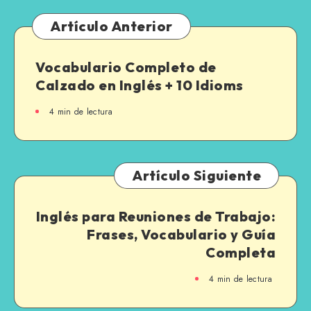
diferencia
entre
Artículo Anterior
las
4
Vocabulario Completo de
palabras
Calzado en Inglés + 10 Idioms
de
“dolor”
4 min de lectura
en
inglés
Artículo Siguiente
Inglés para Reuniones de Trabajo:
Frases, Vocabulario y Guía
Completa
4 min de lectura