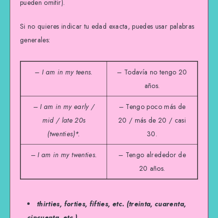
pueden omitir).
Si no quieres indicar tu edad exacta, puedes usar palabras
generales:
– I am in my teens.
–
Todavía no tengo 20
años.
– I am in my early /
–
Tengo poco más de
mid / late 20s
20 / más de 20 / casi
(twenties)*.
30.
– I am in my twenties.
–
Tengo alrededor de
20 años.
thirties, forties, fifties, etc. (treinta, cuarenta,
cincuenta, etc.)