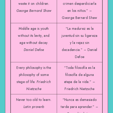
waste it on children.
crimen desperdiciarla
George Bernard Shaw
en los niños.” –
George Bernard Shaw
Middle age is youth
“La madurez es la
without its levity, and
juventud sin su ligereza
age without decay.
y la vejez sin
Daniel Defoe
decadencia.” – Daniel
Defoe
Every philosophy is the
“Toda filosofía es la
philosophy of some
filosofía de alguna
stage of life.
Friedrich
etapa de la vida.” –
Nietzsche
Friedrich Nietzsche
Never too old to learn.
“Nunca es demasiado
Latin proverb
tarde para aprender.” –