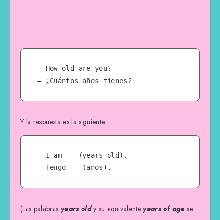
– How old are you?

– ¿Cuántos años tienes?
Y la respuesta es la siguiente:
– I am __ (years old).

– Tengo __ (años).
(Las palabras
years old
y su equivalente
years of age
se