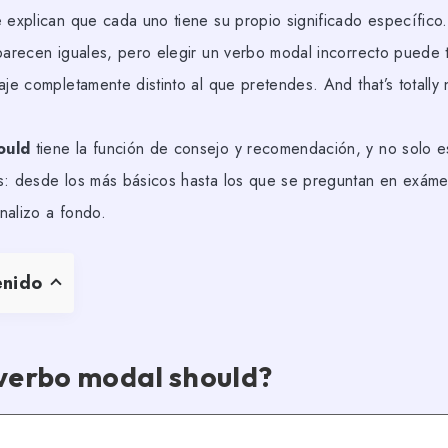
 explican que cada uno tiene su propio significado específico.
parecen iguales, pero elegir un verbo modal incorrecto puede tr
aje completamente distinto al que pretendes. And that’s totally 
ould
tiene la función de consejo y recomendación, y no solo es
s: desde los más básicos hasta los que se preguntan en exám
analizo a fondo.
enido
 verbo modal should?