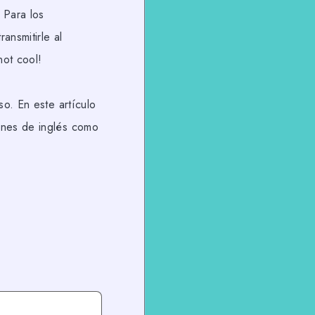
 Para los
ansmitirle al
not cool!
o. En este artículo
enes de inglés como