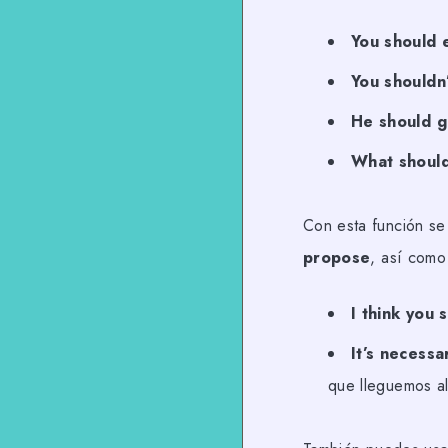
You should 
You shouldn’
He should go
What should
Con esta función se
propose
, así com
I think you 
It’s necessa
que lleguemos a