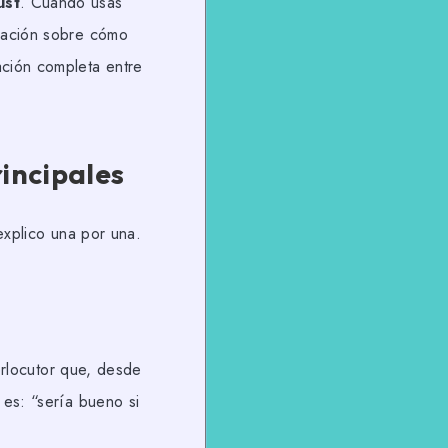
ust
. Cuando usas
ndación sobre cómo
ación completa entre
rincipales
explico una por una.
terlocutor que, desde
 es: “sería bueno si