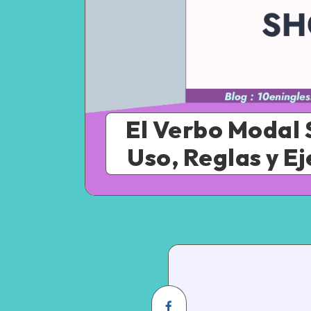
El Verbo Modal 
Uso, Reglas y E
Share