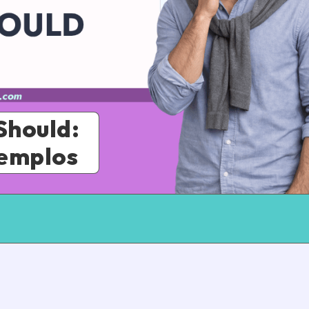
Should:
jemplos