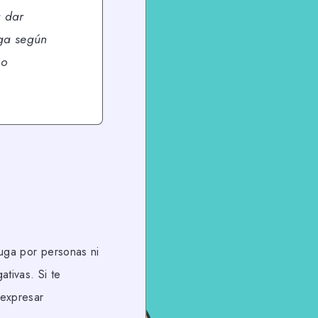
a dar
uga según
 o
uga por personas ni
ativas. Si te
 expresar