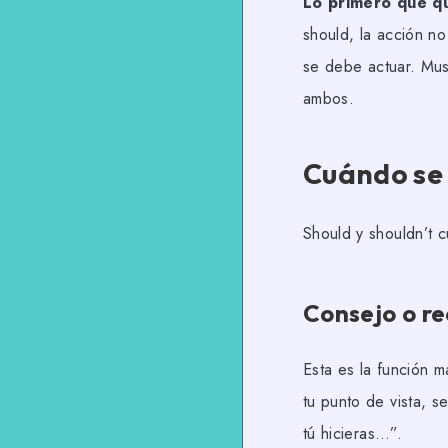
Lo primero que qu
should, la acción n
se debe actuar. Mus
ambos.
Cuándo se 
Should y shouldn’t c
Consejo o r
Esta es la función m
tu punto de vista, 
tú hicieras…”.