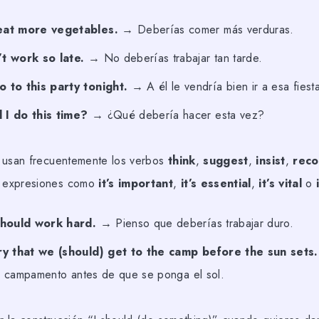
eat more vegetables.
→ Deberías comer más verduras.
t work so late.
→ No deberías trabajar tan tarde.
 to this party tonight.
→ A él le vendría bien ir a esa fiest
 I do this time?
→ ¿Qué debería hacer esta vez?
 usan frecuentemente los verbos
think
,
suggest
,
insist
,
rec
o expresiones como
it’s important
,
it’s essential
,
it’s vital
o
should work hard.
→ Pienso que deberías trabajar duro.
ry that we (should) get to the camp before the sun sets.
l campamento antes de que se ponga el sol.