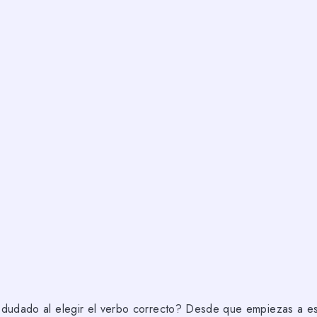
dudado al elegir el verbo correcto? Desde que empiezas a es