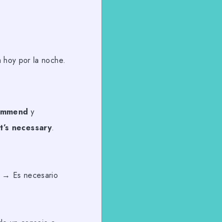
a hoy por la noche.
ommend
y
it’s necessary
.
→ Es necesario