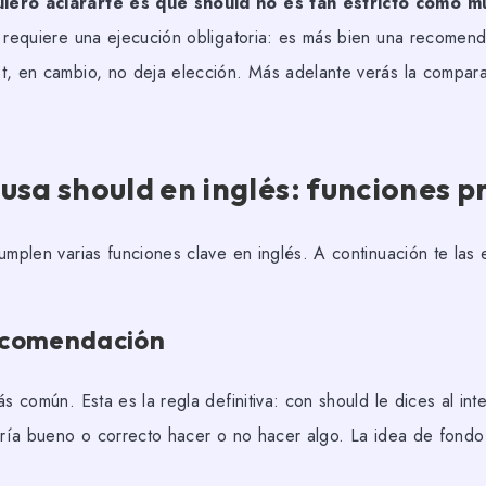
iero aclararte es que should no es tan estricto como m
o requiere una ejecución obligatoria: es más bien una recome
t, en cambio, no deja elección. Más adelante verás la compar
usa should en inglés: funciones p
umplen varias funciones clave en inglés. A continuación te las 
ecomendación
ás común. Esta es la regla definitiva: con should le dices al in
sería bueno o correcto hacer o no hacer algo. La idea de fondo